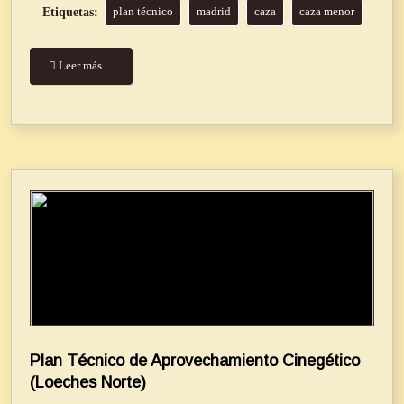
plan técnico
madrid
caza
caza menor
Leer más…
Plan Técnico de Aprovechamiento Cinegético
(Loeches Norte)