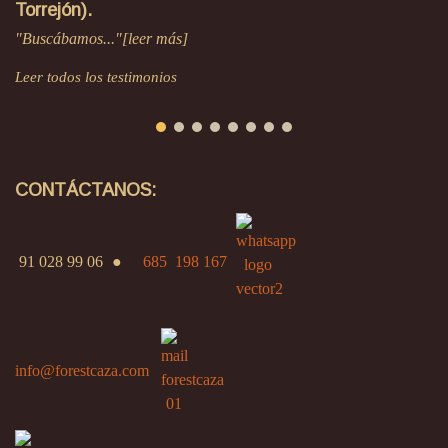
Torrejón).
"Buscábamos..."[leer más]
Leer todos los testimonios
CONTÁCTANOS:
91 028 99 06
●
685 198 167
info@forestcaza.com