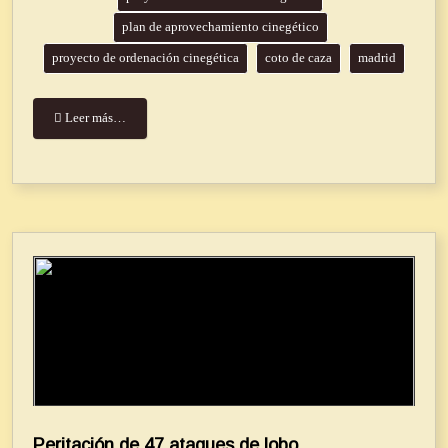
plan de aprovechamiento cinegético
proyecto de ordenación cinegética
coto de caza
madrid
Leer más…
Peritación de 47 ataques de lobo