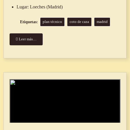
Lugar:
Loeches (Madrid)
plan técnico
coto de caza
madrid
Leer más…